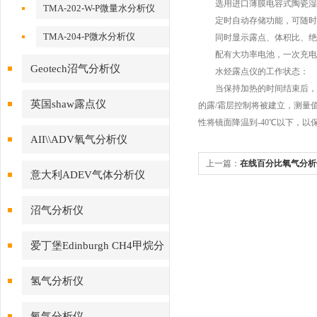
选用进口薄膜电容式陶瓷湿度
TMA-202-W-P微量水分析仪
定时自动存储功能，可随时
TMA-204-P微水分析仪
同时显示露点、体积比、绝对
配有大功率电池，一次充电
Geotech沼气分析仪
水烃露点仪的工作状态：
当保持加热的时间结束后，光
英国shaw露点仪
的露/霜层控制将被建立，测量
性将镜面降温到-40℃以下，
AII\\ADV氧气分析仪
上一篇：
在线百分比氧气分析
意大利ADEV气体分析仪
沼气分析仪
爱丁堡Edinburgh CH4甲烷分
析仪
氢气分析仪
氧气分析仪