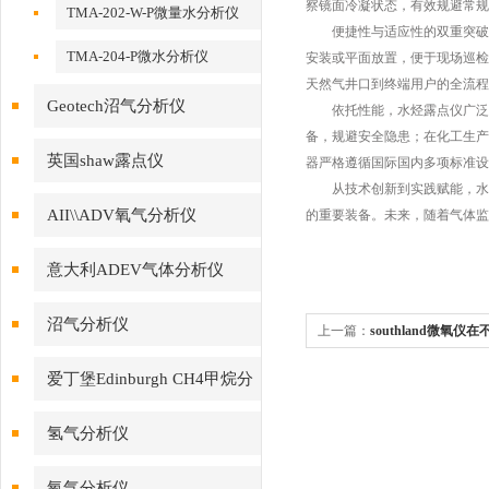
察镜面冷凝状态，有效规避常规
TMA-202-W-P微量水分析仪
便捷性与适应性的双重突破，让
TMA-204-P微水分析仪
安装或平面放置，便于现场巡检
天然气井口到终端用户的全流程
Geotech沼气分析仪
依托性能，水烃露点仪广泛应
备，规避安全隐患；在化工生产
英国shaw露点仪
器严格遵循国际国内多项标准设
从技术创新到实践赋能，水烃
AII\\ADV氧气分析仪
的重要装备。未来，随着气体监
意大利ADEV气体分析仪
沼气分析仪
上一篇：
southland微氧
爱丁堡Edinburgh CH4甲烷分
析仪
氢气分析仪
氧气分析仪