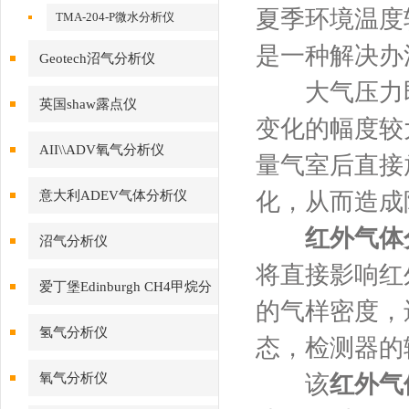
夏季环境温度
TMA-204-P微水分析仪
是一种解决办
Geotech沼气分析仪
大气压力即
英国shaw露点仪
变化的幅度较
AII\\ADV氧气分析仪
量气室后直接
意大利ADEV气体分析仪
化，从而造成
红外气体
沼气分析仪
将直接影响红
爱丁堡Edinburgh CH4甲烷分
的气样密度，
析仪
氢气分析仪
态，检测器的
氧气分析仪
该
红外气