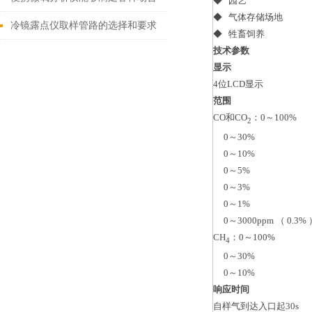
◆ 园艺
◆ 气体存储场地
的氧气检测需求
冷镜露点仪取样管路的选择和要求
◆ 牲畜饲养
技术参数
显示
4位LCD显示
范围
CO和CO
：0～100%
2
0～30%
0～10%
0～5%
0～3%
0～1%
0～3000ppm （ 0.3% 
CH
：0～100%
4
0～30%
0～10%
响应时间
自样气到达入口起30s