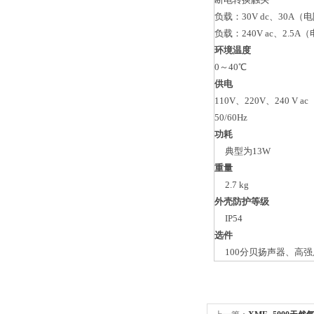
负载：30V dc、30A（
负载：240V ac、2.5
环境温度
0～40℃
供电
110V、220V、240 V ac
50/60Hz
功耗
典型为13W
重量
2.7 kg
外壳防护等级
IP54
选件
100分贝扬声器、高强