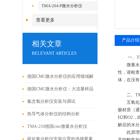
TMA-204-P微水分析仪
查看更多
产品介绍
相关文章
RELEVANT ARTICLES
一、TMA
微量水分析
性，请检查
德国CMC微水分析仪的应用领域解
体，在没有
析
德国CMC微水分析仪：大流量样品
二、TMA
气体检测的精准之选
氯含氢分析仪安装与调试
五氧化二
极材质（通
热导气体分析仪的结构分析
H2和O2
解后的水分
TMA-210德国cmc微量水分析仪
此原理适合分析
硫化氢分析仪安装位置的选择要素
高纯酸气如