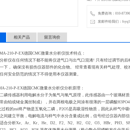
酸中的水分分解为H2和O2，
免费咨询：010-87396
发邮件给我们：fsyq17@
相关产品
留言询价
-210-P-EX德国CMC微量水分析仪技术特点：
仪在任何情况下都不能将仪进气口与出气口混淆! 只有经过调节的后
一下， 确保没有损伤仪器部件的化合物。 经常查看现有关样气处理、校
任何安全防范的情况下不得使用本仪器测量。
-210-P-EX德国CMC微量水分析仪分析原理：
磷传感器利用电解水分子为氢气与氧气原理，此传感器由一个玻璃材质
常由铂或铑金属丝制成），并在两根电极之间涂有很薄的一层磷酸H3PO
，此过程的zui终产物是五氧化二磷，P2O5是高吸湿性物质，因此从样气
之间建立平衡，电解电流与样气中水分含量成比例，信号经过仪器内部信
Xe、Ar、Kr、He、D2、F2、N2、H2、O2、O3、HBr、PH3、SF6、Fr
Cl2、HCl、SO2、H2S 等气体微量水分测量（极少数会同磷酸发生化学