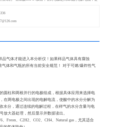
此过程的zui终产物是P2O5，P2O5是强吸湿性物质。
336
126.com
样品气体才能进入本分析仪！如果样品气体具有腐蚀
准气体和气瓶的所有当前安全规范！ 对于可燃/爆炸性气
的圆柱和两根并行的电极组成，根据具体应用来选择电
4，在两电极之间出现的电解电流，使酸中的水分分解为
中吸收水分，通过连续的电解过程，在样气的水分含量与电
号放大器处理，然后显示并数据读出。
eon、C2H2、CO2、CH4、Natural gas，尤其适合
反应的气体除外）。