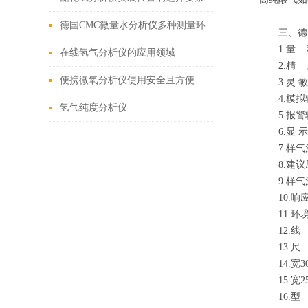
德国CMC微量水分析仪多种测量环
三、德国C
1.量 程：0
境都能适用
在线氢气分析仪的应用领域
2.精 
便携微氧分析仪使用安全且方便
3.灵 敏 
4.模拟输出
氢气纯度分析仪
5.报警
6.显 示
7.样气流速
8.建议压力：
9.样气温
10.响应
11.环境
12.线 
13.尺 寸
14.宽30
15.宽25
16.型 号：T