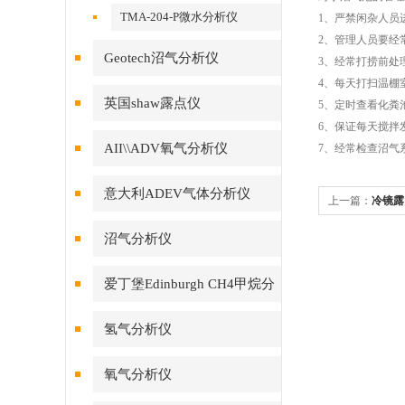
TMA-204-P微水分析仪
1、严禁闲杂人员
2、管理人员要经
Geotech沼气分析仪
3、经常打捞前处
4、每天打扫温棚
英国shaw露点仪
5、定时查看化粪
6、保证每天搅拌
AII\\ADV氧气分析仪
7、经常检查沼气
意大利ADEV气体分析仪
上一篇：
冷镜露
沼气分析仪
爱丁堡Edinburgh CH4甲烷分
析仪
氢气分析仪
氧气分析仪