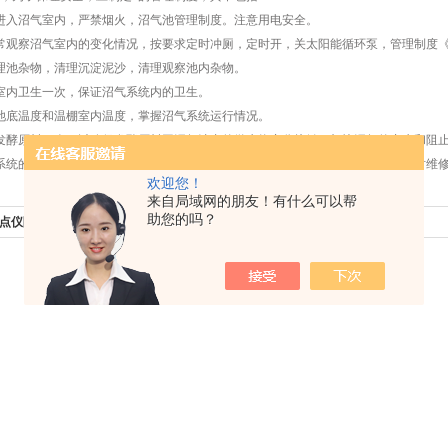
进入沼气室内，严禁烟火，沼气池管理制度。注意用电安全。
常观察沼气室内的变化情况，按要求定时冲厕，定时开，关太阳能循环泵，管理制度
理池杂物，清理沉淀泥沙，清理观察池内杂物。
室内卫生一次，保证沼气系统内的卫生。
池底温度和温棚室内温度，掌握沼气系统运行情况。
发酵原料三次，以确保发酵原料同沼气池内的微生物充分接触，加快沼气的产生和阻
系统的开关、三通管、输气管道是否漏气，如发现接头松动、输气管断裂，应及时维
欢迎您！
来自局域网的朋友！有什么可以帮
助您的吗？
点仪降低了测量过程中的气体损耗
下一篇：
沼气分析仪产品特点