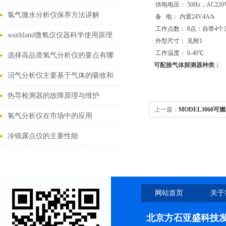
供电电压： 50Hz，AC220
仪
氯气微水分析仪保养方法讲解
备 电： 内置24V4A/h
工作点数： 8点：自带4
southland微氧仪仪器科学使用原理
外型尺寸： 见附1
工作温度： 0-40℃
选择高品质氢气分析仪的要点有哪
可配接气体探测器种类：
些？
沼气分析仪主要基于气体的吸收和
光谱分析技术
热导检测器的故障原理与维护
上一篇：
MODEL3060
氢气分析仪在市场中的应用
冷镜露点仪的主要性能
网站首页
关于
北京方石亚盛科技