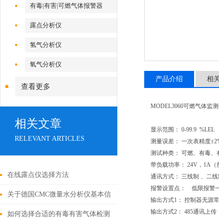
有毒|有害|可燃气体报警器
露点分析仪
氢气分析仪
氧气分析仪
产品介绍
相
查看更多
MODEL3060可燃气体监
相关文章
显示范围： 0-99.9 %LEL
RELEVANT ARTICLES
测量误差： 一次表精度±2
测试种类： 可燃、有毒、
带负载功率： 24V，1A
在线露点仪选择方法
通讯方式： 三线制 、二
报警设置点： 低限报警一级
关于德国CMC微量水分析仪基本信
输出方式1： 控制器无源
输出方式2： 485通讯上传
息,你真的了解透彻了?
如何选择合适的有毒有害气体检测