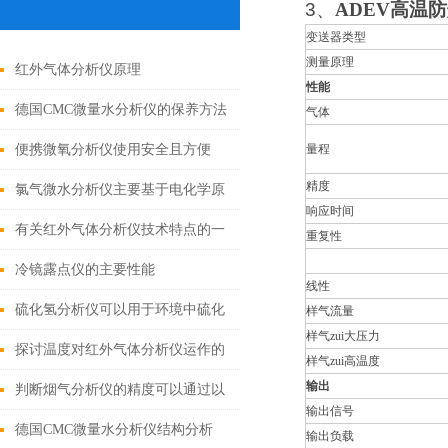
3
、
ADEV
高温防
变送器类型
测量原理
红外气体分析仪原理
性能
德国CMC微量水分析仪的保养方法
气体
可归纳为以下六个方面
便携微氧分析仪使用安全且方便
量程
精度
氯气微水分析仪主要基于电化学原
响应时间
理进行设计
有关红外气体分析仪技术特点的一
重复性
些介绍
冷镜露点仪的主要性能
线性
硫化氢分析仪可以用于环境中硫化
样气流量
样气zui大压力
氢的监测和评估
探讨温度对红外气体分析仪运作的
样气zui高温度
输出
影响
判断烟气分析仪的精度可以通过以
输出信号
下几个方面进行
德国CMC微量水分析仪结构分析
输出负载