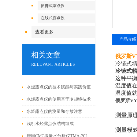
便携式露点仪
在线式露点仪
查看更多
产品介绍
相关文章
俄罗斯V
冷镜式精
RELEVANT ARTICLES
冷镜式
这种平
温度值
水烃露点仪的技术赋能与实践价值
温度值
水烃露点仪的使用基于冷却镜技术
俄罗斯V
和红外光谱分析原理
水烃露点仪的测量和存放注意
测量原
浅析水烃露点仪结构组成
测量模
德国CMC微量水分析仪TMA-202