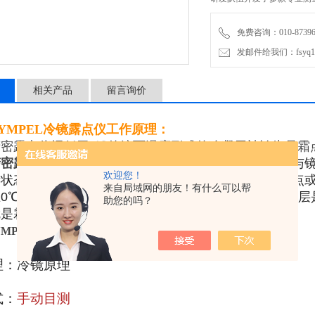
仪器的测量下限达到-80oC
免费咨询：010-87396
发邮件给我们：fsyq17@
相关产品
留言询价
YMPEL冷镜露点仪
工作原理：
密露点仪远低于0℃的镜面温度形成的冷凝层被认为是霜
精密露点仪
是当一个恒定厚度的冷凝层处于稳定时，其与
欢迎您！
衡状态下，通过测量镜面的温度值就可以确定气体的露点
来自局域网的朋友！有什么可以帮
在0℃以下，测量到镜面温度值也是露点温度；如果冷凝层
助您的吗？
就是霜点温度。
FAS-W
技术指标
YMPEL冷镜露点仪
理：
冷镜原理
式：
手动目测