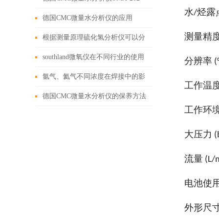
水
烃露
/
德国CMC微量水分析仪的应用
测量精
根据测量原理硫化氢分析仪可以分
为哪些类型
southland微氧仪在不同行业的使用
分辨率
(
规范
氩气、氦气不同浓度在焊接中的影
工作温
响
德国CMC微量水分析仪的保养方法
工作环
可归纳为以下六个方面
大压力
(
流量
(L/
电池使
外形尺