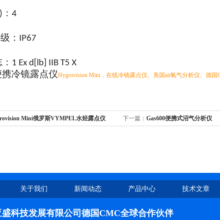
 )：4
等级：
IP67
志：
1 Ex d[lb] IIB T5 X
el便携冷镜露点仪
Hygrovision Mini，在线冷镜露点仪、美国aii氧气分析仪
grovision Mini俄罗斯VYMPEL水烃露点仪
下一篇：
Gas600便携式沼气分析仪
关于我们
新闻动态
产品中心
技术文章
亚盛科技发展有限公司德国CMC全球合作伙伴